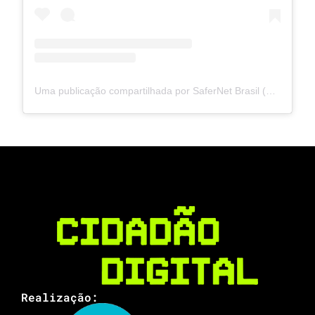
Uma publicação compartilhada por SaferNet Brasil (@safernetbr)
Realização: