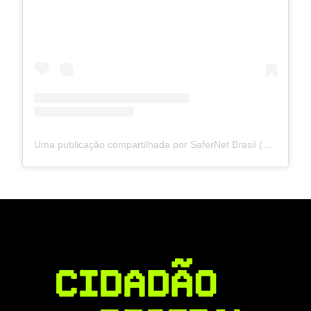
Uma publicação compartilhada por SaferNet Brasil (@safernetbr)