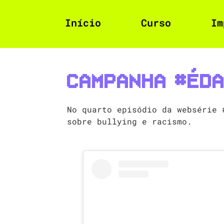
Início
Curso
Im
Campanha #Éda
No quarto episódio da websérie 
sobre bullying e racismo.