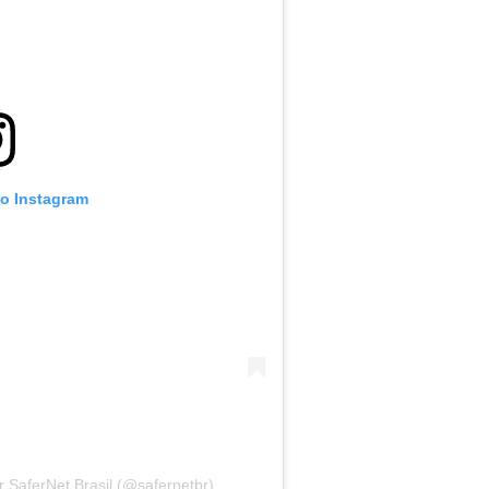
no Instagram
 SaferNet Brasil (@safernetbr)