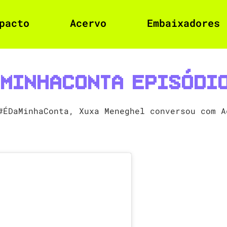
pacto
Acervo
Embaixadores
MinhaConta Episódi
#ÉDaMinhaConta, Xuxa Meneghel conversou com A